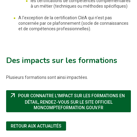
les certifications de compétences complémentaires
à un métier (techniques ou méthodes spécifiques)
A l'exception de la certification CléA qui n'est pas
concernée par ce plafonnement (socle de connaissances
et de compétences professionnelles).
Des impacts sur les formations
Plusieurs formations sont ainsi impactées.
arrow_outward
POUR CONNAITRE L'IMPACT SUR LES FORMATIONS EN
DÉTAIL, RENDEZ-VOUS SUR LE SITE OFFICIEL
(NOUVELLE FENÊ
MONCOMPTEFORMATION.GOUV.FR
RETOUR AUX ACTUALITÉS