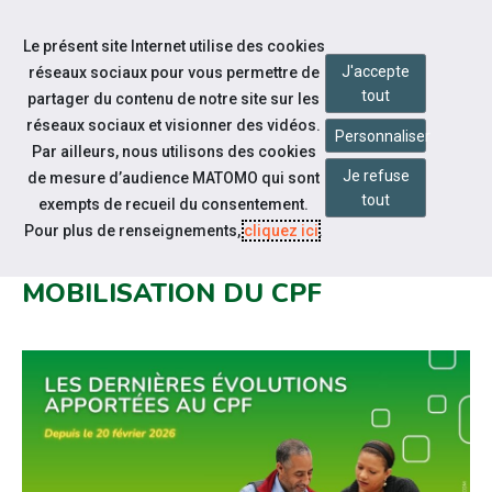
Accéder à notre page Linkedin
Aller à la navigation
Le présent site Internet utilise des cookies
Aller au contenu
J'accepte
réseaux sociaux pour vous permettre de
tout
partager du contenu de notre site sur les
réseaux sociaux et visionner des vidéos.
Personnaliser
Par ailleurs, nous utilisons des cookies
Je refuse
de mesure d’audience MATOMO qui sont
Notre actualité
tout
exempts de recueil du consentement.
TOUT SAVOIR SUR LES
Pour plus de renseignements,
cliquez ici
.
NOUVELLES RÈGLES DE
MOBILISATION DU CPF