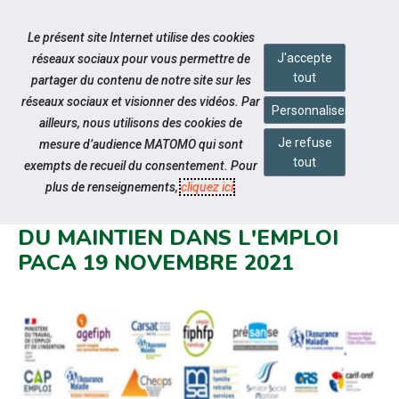
Accéder à notre page Linkedin
Aller à la navigation
Le présent site Internet utilise des cookies
Aller au contenu
J'accepte
réseaux sociaux pour vous permettre de
tout
partager du contenu de notre site sur les
réseaux sociaux et visionner des vidéos. Par
Personnaliser
ailleurs, nous utilisons des cookies de
Je refuse
mesure d’audience MATOMO qui sont
Notre actualité
tout
exempts de recueil du consentement. Pour
RETOUR SUR LA 1ERE
plus de renseignements,
cliquez ici
.
RENCONTRE DES PARTENAIRES
DU MAINTIEN DANS L'EMPLOI
PACA 19 NOVEMBRE 2021