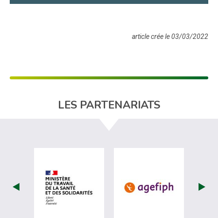
article crée le 03/03/2022
LES PARTENARIATS
visiter les site de Ministère du travail (nou
visiter les sit