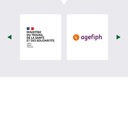
visiter les site de Ministère du travail (
visiter les si