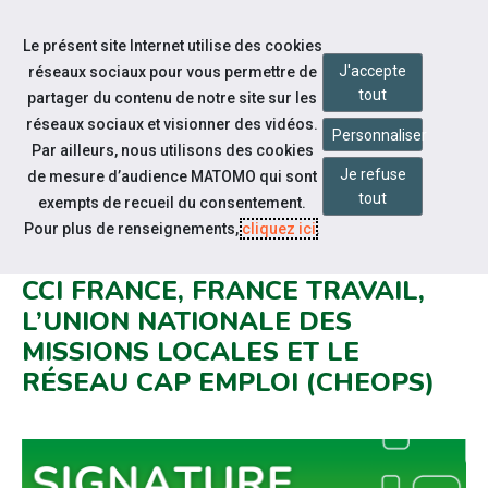
Accéder à notre page Linkedin
Aller à la navigation
Le présent site Internet utilise des cookies
Aller au contenu
J'accepte
réseaux sociaux pour vous permettre de
tout
partager du contenu de notre site sur les
réseaux sociaux et visionner des vidéos.
Personnaliser
Par ailleurs, nous utilisons des cookies
Je refuse
de mesure d’audience MATOMO qui sont
Notre actualité
tout
exempts de recueil du consentement.
SIGNATURE D'UNE CONVENTION
Pour plus de renseignements,
cliquez ici
.
NATIONALE DE PARTENARIAT :
CCI FRANCE, FRANCE TRAVAIL,
L’UNION NATIONALE DES
MISSIONS LOCALES ET LE
RÉSEAU CAP EMPLOI (CHEOPS)