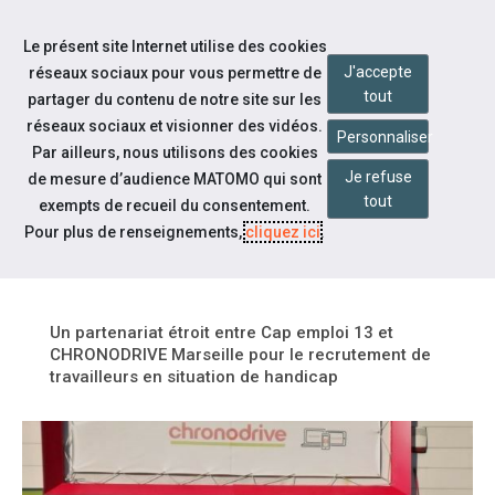
Accéder à notre page Linkedin
Aller à la navigation
Le présent site Internet utilise des cookies
Aller au contenu
J'accepte
réseaux sociaux pour vous permettre de
tout
partager du contenu de notre site sur les
réseaux sociaux et visionner des vidéos.
Personnaliser
Par ailleurs, nous utilisons des cookies
Je refuse
de mesure d’audience MATOMO qui sont
Notre actualité
tout
exempts de recueil du consentement.
ACTION EN COLLABORATION
Pour plus de renseignements,
cliquez ici
.
AVEC CHRONODRIVE MARSEILLE
Un partenariat étroit entre Cap emploi 13 et
CHRONODRIVE Marseille pour le recrutement de
travailleurs en situation de handicap