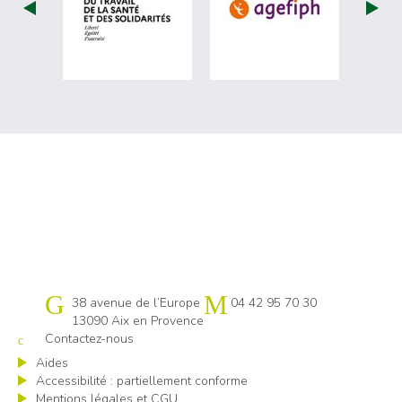
visiter les site de Ministère du travail (
visiter les si
Cap emploi 13
38 avenue de l’Europe
04 42 95 70 30
13090 Aix en Provence
Contactez-nous
Aides
Accessibilité : partiellement conforme
Mentions légales et CGU