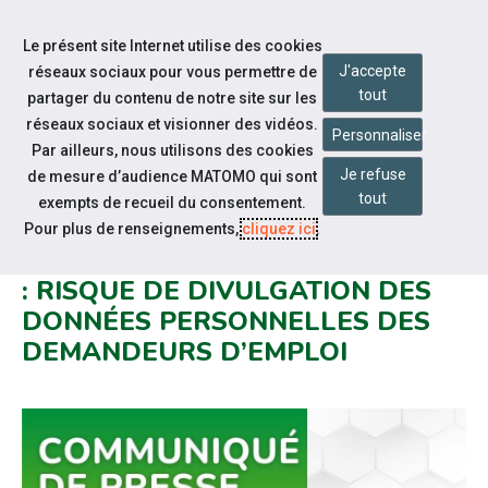
Accéder à notre page Linkedin
Aller à la navigation
Le présent site Internet utilise des cookies
Aller au contenu
J'accepte
réseaux sociaux pour vous permettre de
tout
partager du contenu de notre site sur les
réseaux sociaux et visionner des vidéos.
Personnaliser
Par ailleurs, nous utilisons des cookies
Je refuse
de mesure d’audience MATOMO qui sont
Notre actualité
tout
exempts de recueil du consentement.
FRANCE TRAVAIL ET CAP EMPLOI
Pour plus de renseignements,
cliquez ici
.
VICTIMES D’UNE CYBERATTAQUE
: RISQUE DE DIVULGATION DES
DONNÉES PERSONNELLES DES
DEMANDEURS D’EMPLOI