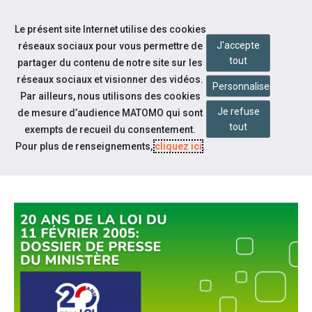
Accéder à notre page Linkedin
Aller à la navigation
Le présent site Internet utilise des cookies
Aller au contenu
J'accepte
réseaux sociaux pour vous permettre de
tout
partager du contenu de notre site sur les
réseaux sociaux et visionner des vidéos.
Personnaliser
Par ailleurs, nous utilisons des cookies
Je refuse
de mesure d’audience MATOMO qui sont
Notre actualité
tout
exempts de recueil du consentement.
DOSSIER DE PRESSE : LES 20 ANS
Pour plus de renseignements,
cliquez ici
.
DE LA LOI DU 11 FÉVRIER 2025