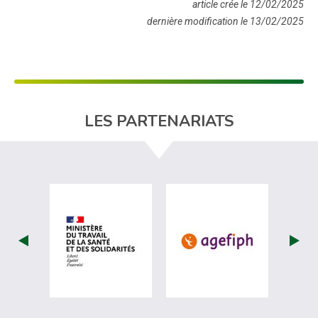
article crée le 12/02/2025
dernière modification le 13/02/2025
LES PARTENARIATS
visiter les site de Ministère du travail (
visiter les si